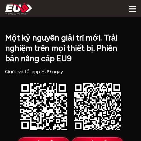
Một kỷ nguyên giải trí mới. Trải
nghiệm trên mọi thiết bị. Phiên
bản nâng cấp EU9
Quét và tải app EU9 ngay