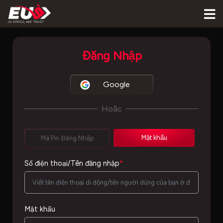
Đăng Nhập
Google
Hoặc
Mật khẩu
Mã Pin Đăng Nhập
Số điện thoại/Tên đăng nhập
*
Mật khẩu